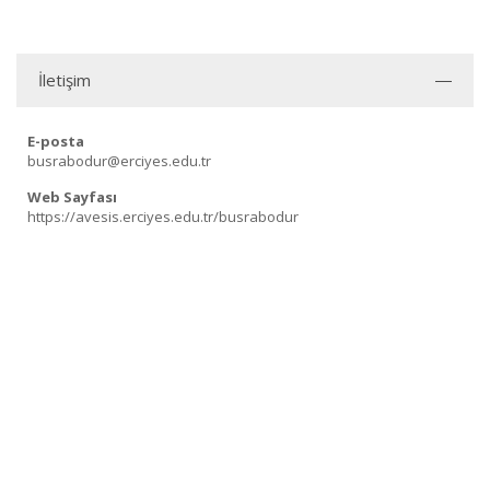
İletişim
E-posta
busrabodur@erciyes.edu.tr
Web Sayfası
https://avesis.erciyes.edu.tr/busrabodur