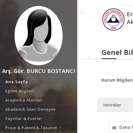
Er
A
Genel Bil
Arş. Gör. BURCU BOSTANCI
Kurum Bilgileri
Ana Sayfa
Eğitim Bilgileri
Araştırma Alanları
Metrikler
Akademik İdari Deneyim
Yayınlar & Eserler
Daha 
Proje & Patent & Tasarım