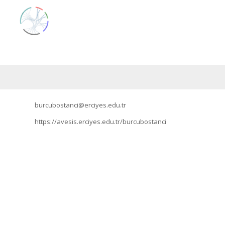
burcubostanci@erciyes.edu.tr
https://avesis.erciyes.edu.tr/burcubostanci