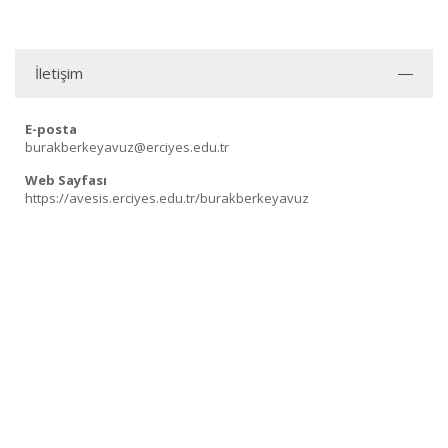
İletişim
E-posta
burakberkeyavuz@erciyes.edu.tr
Web Sayfası
https://avesis.erciyes.edu.tr/burakberkeyavuz