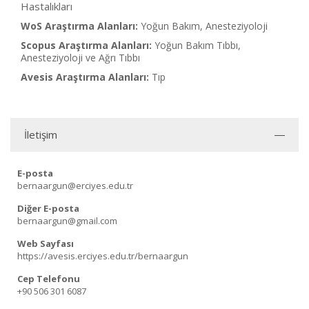
Hastalıkları
WoS Araştırma Alanları:
Yoğun Bakım, Anesteziyoloji
Scopus Araştırma Alanları:
Yoğun Bakım Tıbbı,
Anesteziyoloji ve Ağrı Tıbbı
Avesis Araştırma Alanları:
Tıp
İletişim
E-posta
bernaargun@erciyes.edu.tr
Diğer E-posta
bernaargun@gmail.com
Web Sayfası
https://avesis.erciyes.edu.tr/bernaargun
Cep Telefonu
+90 506 301 6087