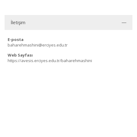
İletişim
E-posta
baharehmashini@erciyes.edu.tr
Web Sayfası
https://avesis.erciyes.edu.tr/baharehmashini