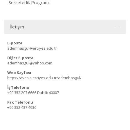
Sekreterlik Programı
İletişim
E-posta
ademhasgul@erciyes.edu.tr
Diğer E-posta
ademhasgul@yahoo.com
Web Sayfası
https://avesis.erciyes.edu.tr/ademhasgul/
İş Telefonu
+90 352 207 6666
Dahili: 40007
Fax Telefonu
+90 352 437 4936