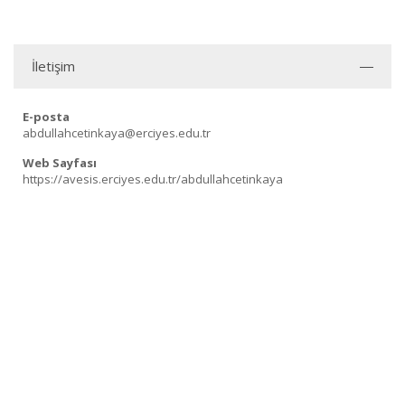
İletişim
E-posta
abdullahcetinkaya@erciyes.edu.tr
Web Sayfası
https://avesis.erciyes.edu.tr/abdullahcetinkaya