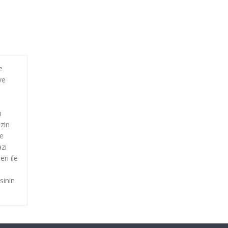
e
ve
m
ezin
re
azı
ri ile
sinin