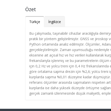
Özet
Türkçe
İngilizce
Bu çalışmada, taşınabilir cihazlar aracılığıyla demir
pratik bir yöntem geliştirilmiştir. GNSS ve jiroskop
Python ortamında analiz edilmiştir. Ölçümler, Adana
gerçekleştirilmiştir. Zaman uyumsuzluğu nedeniyle G
eksenine ait açısal hız ve hız verileri kullanılarak kur
frekanslarıyla işlenmiş ve bu parametrelerin ölçüm d
için 0,2 Hz ve yolcu treni için 0,4 Hz frekanslarında 
göre ortalama sapma drezin için %2,6; yolcu treni 
kurplarda sapma %0,01 düzeyine kadar düşmüştür. Geçi
referans ölçümler arasında sapmaların nispeten artt
kurplarda ise daha yüksek düzeyde örtüşme sağland
gerçek zamanlı izlenmesinde düşük maliyetli, erişil