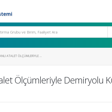
stemi
NLI ATALET ÖLÇÜMLERIYLE ...
alet Ölçümleriyle Demiryolu K