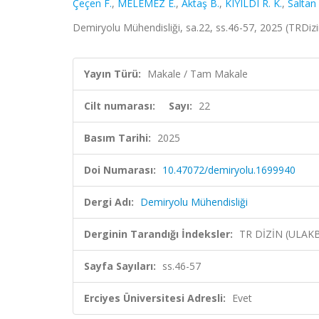
Çeçen F.
,
MELEMEZ E.
,
Aktaş B.
,
KIYILDI R. K.
,
Saltan
Demiryolu Mühendisliği, sa.22, ss.46-57, 2025 (TRDiz
Yayın Türü:
Makale / Tam Makale
Cilt numarası:
Sayı:
22
Basım Tarihi:
2025
Doi Numarası:
10.47072/demiryolu.1699940
Dergi Adı:
Demiryolu Mühendisliği
Derginin Tarandığı İndeksler:
TR DİZİN (ULAK
Sayfa Sayıları:
ss.46-57
Erciyes Üniversitesi Adresli:
Evet