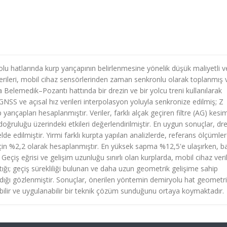
yolu hatlarında kurp yarıçapının belirlenmesine yönelik düşük maliyetli v
 verileri, mobil cihaz sensörlerinden zaman senkronlu olarak toplanmış 
 Belemedik–Pozantı hattında bir drezin ve bir yolcu treni kullanılarak
NSS ve açısal hız verileri interpolasyon yoluyla senkronize edilmiş; Z
p yarıçapları hesaplanmıştır. Veriler, farklı alçak geçiren filtre (AG) kesi
oğruluğu üzerindeki etkileri değerlendirilmiştir. En uygun sonuçlar, dr
elde edilmiştir. Yirmi farklı kurpta yapılan analizlerde, referans ölçümle
için %2,2 olarak hesaplanmıştır. En yüksek sapma %12,5'e ulaşırken, b
ş eğrisi ve gelişim uzunluğu sınırlı olan kurplarda, mobil cihaz verile
ığı; geçiş sürekliliği bulunan ve daha uzun geometrik gelişime sahip
ığı gözlenmiştir. Sonuçlar, önerilen yöntemin demiryolu hat geometri
ebilir ve uygulanabilir bir teknik çözüm sunduğunu ortaya koymaktadır.