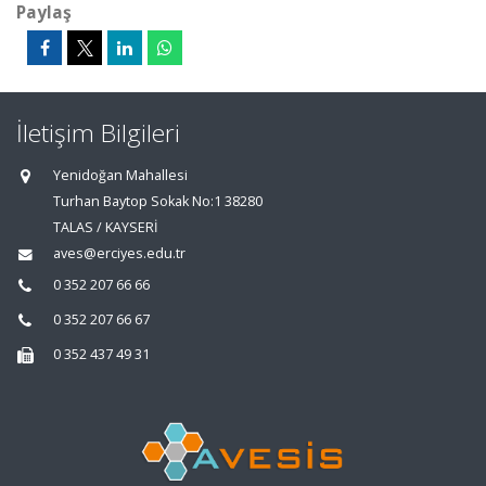
Paylaş
İletişim Bilgileri
Yenidoğan Mahallesi
Turhan Baytop Sokak No:1 38280
TALAS / KAYSERİ
aves@erciyes.edu.tr
0 352 207 66 66
0 352 207 66 67
0 352 437 49 31