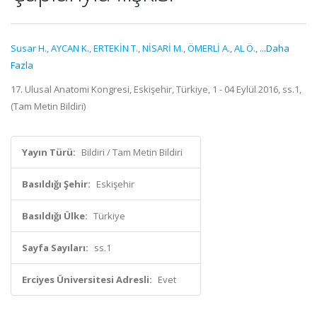
Susar H.
,
AYCAN K.
,
ERTEKİN T.
,
NİSARİ M.
,
ÖMERLİ A.
,
AL Ö.
,
...Daha
Fazla
17. Ulusal Anatomi Kongresi, Eskişehir, Türkiye, 1 - 04 Eylül 2016, ss.1,
(Tam Metin Bildiri)
Yayın Türü:
Bildiri / Tam Metin Bildiri
Basıldığı Şehir:
Eskişehir
Basıldığı Ülke:
Türkiye
Sayfa Sayıları:
ss.1
Erciyes Üniversitesi Adresli:
Evet