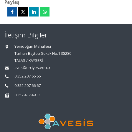
Paylaş
İletişim Bilgileri
Yenidoğan Mahallesi
Turhan Baytop Sokak No:1 38280
TALAS / KAYSERİ
aves@erciyes.edu.tr
0 352 207 66 66
0 352 207 66 67
0 352 437 49 31