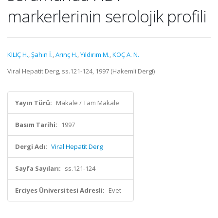
markerlerinin serolojik profili
KILIÇ H.
,
Şahin İ.
,
Arınç H.
,
Yıldırım M.
,
KOÇ A. N.
Viral Hepatit Derg, ss.121-124, 1997 (Hakemli Dergi)
Yayın Türü:
Makale / Tam Makale
Basım Tarihi:
1997
Dergi Adı:
Viral Hepatit Derg
Sayfa Sayıları:
ss.121-124
Erciyes Üniversitesi Adresli:
Evet