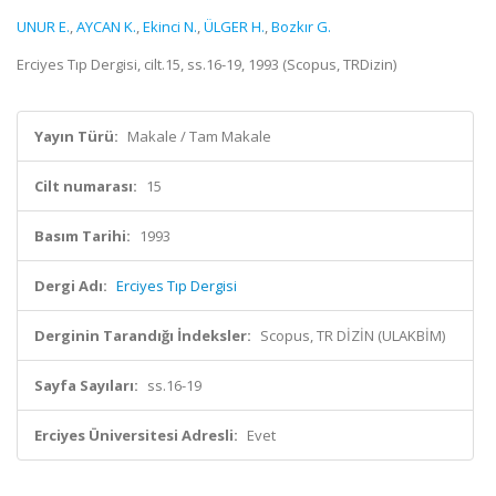
UNUR E.
,
AYCAN K.
,
Ekinci N.
,
ÜLGER H.
,
Bozkır G.
Erciyes Tıp Dergisi, cilt.15, ss.16-19, 1993 (Scopus, TRDizin)
Yayın Türü:
Makale / Tam Makale
Cilt numarası:
15
Basım Tarihi:
1993
Dergi Adı:
Erciyes Tıp Dergisi
Derginin Tarandığı İndeksler:
Scopus, TR DİZİN (ULAKBİM)
Sayfa Sayıları:
ss.16-19
Erciyes Üniversitesi Adresli:
Evet