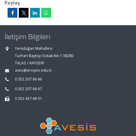
Paylaş
İletişim Bilgileri
Yenidoğan Mahallesi
Turhan Baytop Sokak No:1 38280
TALAS / KAYSERİ
aves@erciyes.edu.tr
0 352 207 66 66
0 352 207 66 67
0 352 437 49 31