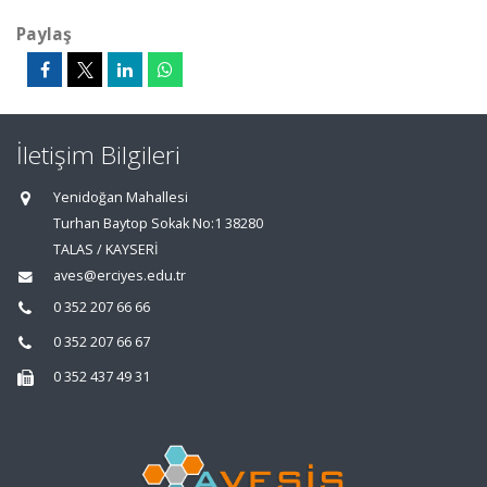
Paylaş
İletişim Bilgileri
Yenidoğan Mahallesi
Turhan Baytop Sokak No:1 38280
TALAS / KAYSERİ
aves@erciyes.edu.tr
0 352 207 66 66
0 352 207 66 67
0 352 437 49 31