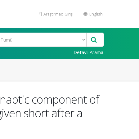
Araştırmacı Girişi
English
Detaylı Arama
synaptic component of
iven short after a