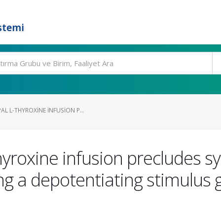
stemi
L L-THYROXINE INFUSION P...
hyroxine infusion precludes 
ng a depotentiating stimulus g