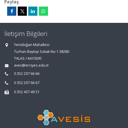
Paylaş
İletişim Bilgileri
Yenidoğan Mahallesi
Turhan Baytop Sokak No:1 38280
TALAS / KAYSERİ
aves@erciyes.edu.tr
0 352 207 66 66
0 352 207 66 67
0 352 437 49 31