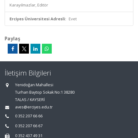
Karayılmazlar, Editör
Erciyes Üniversitesi Adresli:
Evet
Paylaş
İletişim Bilgileri
Yenidoğan Mahallesi
Turhan Baytop Sokak No:1 38280
TALAS / KAYSERİ
aves@erciyes.edu.tr
0 352 207 66 66
0 352 207 66 67
0 352 437 49 31