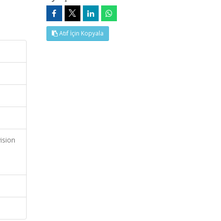
Atıf İçin Kopyala
ision