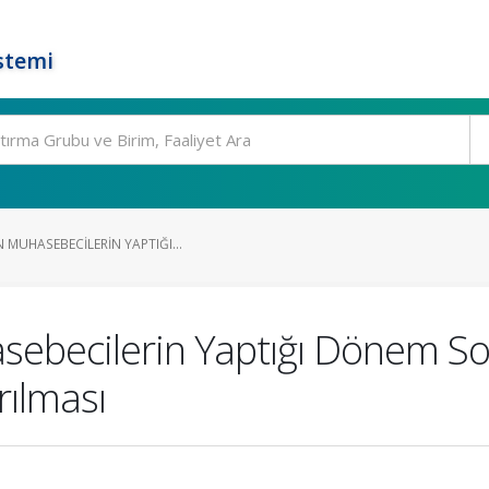
stemi
 MUHASEBECILERIN YAPTIĞI...
asebecilerin Yaptığı Dönem 
rılması