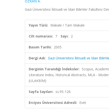
ÖZKAN A.
Gazi Üniversitesi İktisadi ve İdari Bilimler Fakültesi De
Yayın Türü:
Makale / Tam Makale
Cilt numarası:
7
Sayı:
2
Basım Tarihi:
2005
Dergi Adı:
Gazi Üniversitesi İktisadi ve İdari Biliml
Derginin Tarandığı İndeksler:
Scopus, Academic
Literature Index, Historical Abstracts, MLA - Mode
(ULAKBİM)
Sayfa Sayıları:
ss.95-126
Erciyes Üniversitesi Adresli:
Evet