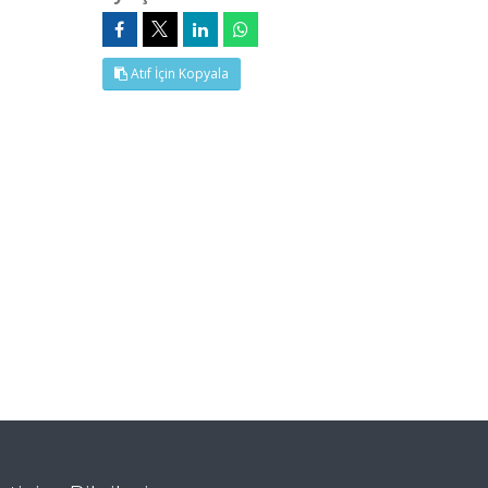
Atıf İçin Kopyala