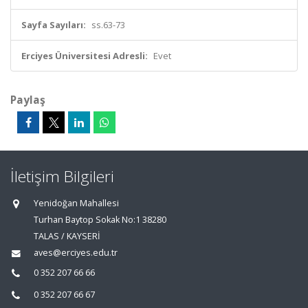
Sayfa Sayıları:
ss.63-73
Erciyes Üniversitesi Adresli:
Evet
Paylaş
İletişim Bilgileri
Yenidoğan Mahallesi
Turhan Baytop Sokak No:1 38280
TALAS / KAYSERİ
aves@erciyes.edu.tr
0 352 207 66 66
0 352 207 66 67