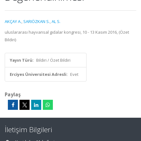
AKÇAY A.
,
SARIÖZKAN S.
,
AL S.
uluslararası hayvansal gıdalar kongresi, 10 - 13 Kasım 2016, (Özet
Bildiri)
Yayın Türü:
Bildiri / Özet Bildiri
Erciyes Üniversitesi Adresli:
Evet
Paylaş
İletişim Bilgileri