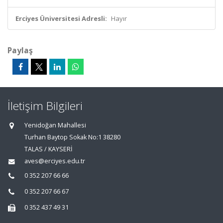
Erciyes Üniversitesi Adresli:
Hayır
Paylaş
İletişim Bilgileri
Yenidoğan Mahallesi
Turhan Baytop Sokak No:1 38280
TALAS / KAYSERİ
aves@erciyes.edu.tr
0 352 207 66 66
0 352 207 66 67
0 352 437 49 31