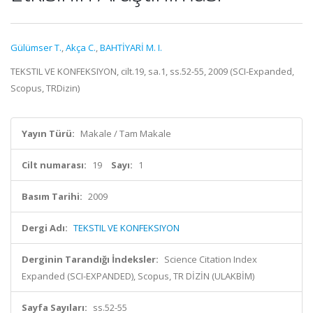
Gülümser T.
,
Akça C.
,
BAHTİYARİ M. I.
TEKSTIL VE KONFEKSIYON, cilt.19, sa.1, ss.52-55, 2009 (SCI-Expanded,
Scopus, TRDizin)
Yayın Türü:
Makale / Tam Makale
Cilt numarası:
19
Sayı:
1
Basım Tarihi:
2009
Dergi Adı:
TEKSTIL VE KONFEKSIYON
Derginin Tarandığı İndeksler:
Science Citation Index
Expanded (SCI-EXPANDED), Scopus, TR DİZİN (ULAKBİM)
Sayfa Sayıları:
ss.52-55