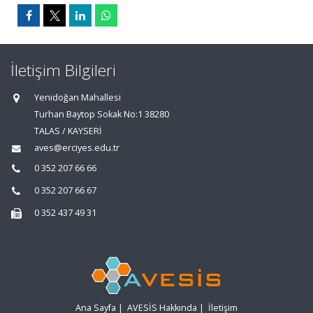
İletişim Bilgileri
Yenidoğan Mahallesi
Turhan Baytop Sokak No:1 38280
TALAS / KAYSERİ
aves@erciyes.edu.tr
0 352 207 66 66
0 352 207 66 67
0 352 437 49 31
Ana Sayfa
|
AVESİS Hakkında
|
İletişim