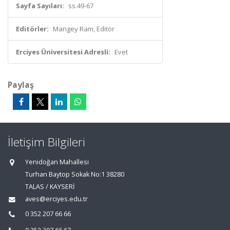
Sayfa Sayıları:
ss.49-67
Editörler:
Mangey Ram, Editör
Erciyes Üniversitesi Adresli:
Evet
Paylaş
İletişim Bilgileri
Yenidoğan Mahallesi
Turhan Baytop Sokak No:1 38280
TALAS / KAYSERİ
aves@erciyes.edu.tr
0 352 207 66 66