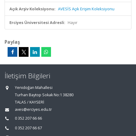
Açık Arşiv Koleksiyonu:
AVESİS Açık Erişim Koleksiyonu
Erciyes Üniversitesi Adresli:
Hayır
Paylaş
İletişim Bilgileri
Yenidoğan Mahallesi
Turhan Baytop Sokak No:1 38280
TALAS / KAYSERİ
aves@erciyes.edu.tr
0 352 207 66 66
0 352 207 66 67