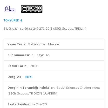
TOKYÜREK H.
BILIG, cilt.1, sa.66, ss.247-272, 2013 (SSCI, Scopus, TRDizin)
Yayın Türü:
Makale / Tam Makale
Cilt numarası:
1
Sayı:
66
Basım Tarihi:
2013
Dergi Adı:
BILIG
Derginin Tarandığı İndeksler:
Social Sciences Citation Index
(SSCI), Scopus, TR DİZİN (ULAKBİM)
Sayfa Sayıları:
ss.247-272