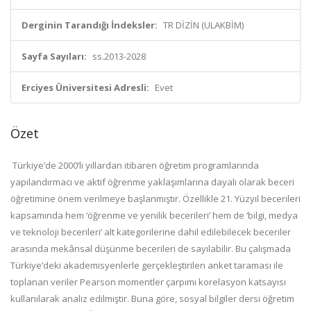
Derginin Tarandığı İndeksler:
TR DİZİN (ULAKBİM)
Sayfa Sayıları:
ss.2013-2028
Erciyes Üniversitesi Adresli:
Evet
Özet
Türkiye’de 2000’li yıllardan itibaren öğretim programlarında
yapılandırmacı ve aktif öğrenme yaklaşımlarına dayalı olarak beceri
öğretimine önem verilmeye başlanmıştır. Özellikle 21. Yüzyıl becerileri
kapsamında hem ‘öğrenme ve yenilik becerileri’ hem de ‘bilgi, medya
ve teknoloji becerileri’ alt kategorilerine dahil edilebilecek beceriler
arasında mekânsal düşünme becerileri de sayılabilir. Bu çalışmada
Türkiye’deki akademisyenlerle gerçekleştirilen anket taraması ile
toplanan veriler Pearson momentler çarpımı korelasyon katsayısı
kullanılarak analiz edilmiştir. Buna göre, sosyal bilgiler dersi öğretim