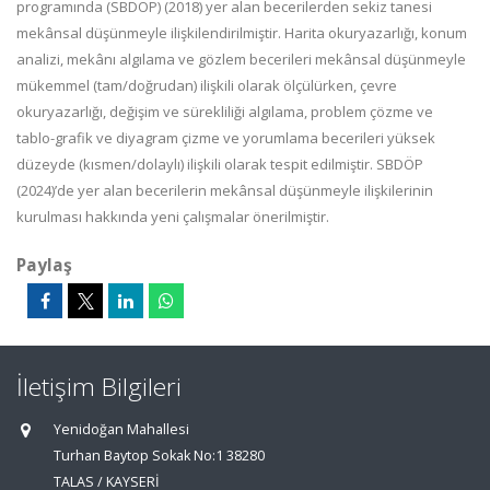
programında (SBDÖP) (2018) yer alan becerilerden sekiz tanesi
mekânsal düşünmeyle ilişkilendirilmiştir. Harita okuryazarlığı, konum
analizi, mekânı algılama ve gözlem becerileri mekânsal düşünmeyle
mükemmel (tam/doğrudan) ilişkili olarak ölçülürken, çevre
okuryazarlığı, değişim ve sürekliliği algılama, problem çözme ve
tablo-grafik ve diyagram çizme ve yorumlama becerileri yüksek
düzeyde (kısmen/dolaylı) ilişkili olarak tespit edilmiştir. SBDÖP
(2024)’de yer alan becerilerin mekânsal düşünmeyle ilişkilerinin
kurulması hakkında yeni çalışmalar önerilmiştir.
Paylaş
İletişim Bilgileri
Yenidoğan Mahallesi
Turhan Baytop Sokak No:1 38280
TALAS / KAYSERİ