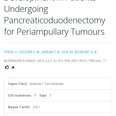
Undergoing
Pancreaticoduodenectomy
for Periampullary Tumours
TOPAL U.
,
SÖZÜER E. M.
,
ARIKAN T. B.
,
GÖK M.
,
BOZKURT G. K.
BEZMIALEM SCIENCE, cilt.9, sa.3, ss.301-309, 2021 (ESCI, TRDizin)
Yayın Türü:
Makale / Tam Makale
Cilt numarası:
9
Sayı:
3
Basım Tarihi:
2021