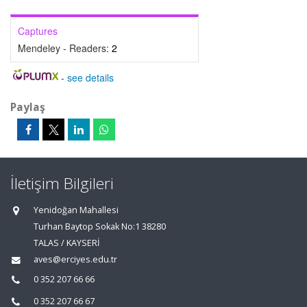
Captures
Mendeley - Readers:
2
-
see details
Paylaş
İletişim Bilgileri
Yenidoğan Mahallesi
Turhan Baytop Sokak No:1 38280
TALAS / KAYSERİ
aves@erciyes.edu.tr
0 352 207 66 66
0 352 207 66 67