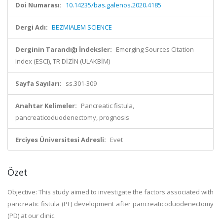
Doi Numarası:
10.14235/bas.galenos.2020.4185
Dergi Adı:
BEZMIALEM SCIENCE
Derginin Tarandığı İndeksler:
Emerging Sources Citation
Index (ESCI), TR DİZİN (ULAKBİM)
Sayfa Sayıları:
ss.301-309
Anahtar Kelimeler:
Pancreatic fistula,
pancreaticoduodenectomy, prognosis
Erciyes Üniversitesi Adresli:
Evet
Özet
Objective: This study aimed to investigate the factors associated with
pancreatic fistula (PF) development after pancreaticoduodenectomy
(PD) at our clinic.