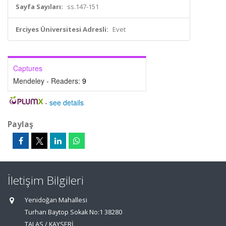
Sayfa Sayıları:
ss.147-151
Erciyes Üniversitesi Adresli:
Evet
Captures
Mendeley - Readers:
9
-
see details
Paylaş
İletişim Bilgileri
Yenidoğan Mahallesi
Turhan Baytop Sokak No:1 38280
TALAS / KAYSERİ