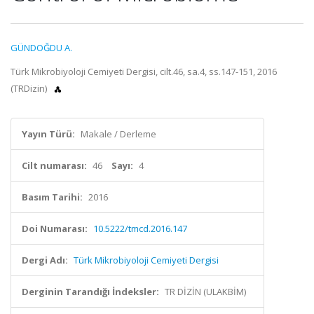
GÜNDOĞDU A.
Türk Mikrobiyoloji Cemiyeti Dergisi, cilt.46, sa.4, ss.147-151, 2016
(TRDizin)
Yayın Türü:
Makale / Derleme
Cilt numarası:
46
Sayı:
4
Basım Tarihi:
2016
Doi Numarası:
10.5222/tmcd.2016.147
Dergi Adı:
Türk Mikrobiyoloji Cemiyeti Dergisi
Derginin Tarandığı İndeksler:
TR DİZİN (ULAKBİM)