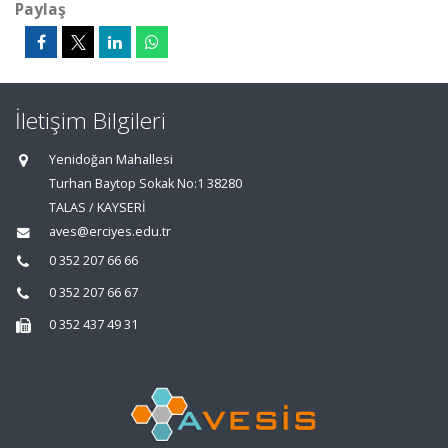
Paylaş
İletişim Bilgileri
Yenidoğan Mahallesi
Turhan Baytop Sokak No:1 38280
TALAS / KAYSERİ
aves@erciyes.edu.tr
0 352 207 66 66
0 352 207 66 67
0 352 437 49 31