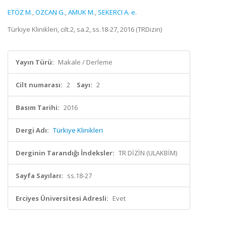
ETÖZ M.
,
OZCAN G.
,
AMUK M.
,
SEKERCI A. e.
Türkiye Klinikleri, cilt.2, sa.2, ss.18-27, 2016 (TRDizin)
Yayın Türü:
Makale / Derleme
Cilt numarası:
2
Sayı:
2
Basım Tarihi:
2016
Dergi Adı:
Türkiye Klinikleri
Derginin Tarandığı İndeksler:
TR DİZİN (ULAKBİM)
Sayfa Sayıları:
ss.18-27
Erciyes Üniversitesi Adresli:
Evet