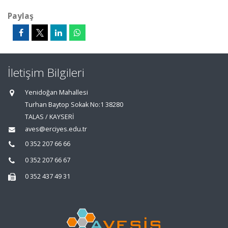
Paylaş
İletişim Bilgileri
Yenidoğan Mahallesi
Turhan Baytop Sokak No:1 38280
TALAS / KAYSERİ
aves@erciyes.edu.tr
0 352 207 66 66
0 352 207 66 67
0 352 437 49 31