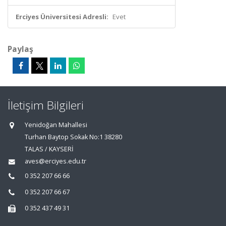
Erciyes Üniversitesi Adresli:
Evet
Paylaş
İletişim Bilgileri
Yenidoğan Mahallesi
Turhan Baytop Sokak No:1 38280
TALAS / KAYSERİ
aves@erciyes.edu.tr
0 352 207 66 66
0 352 207 66 67
0 352 437 49 31