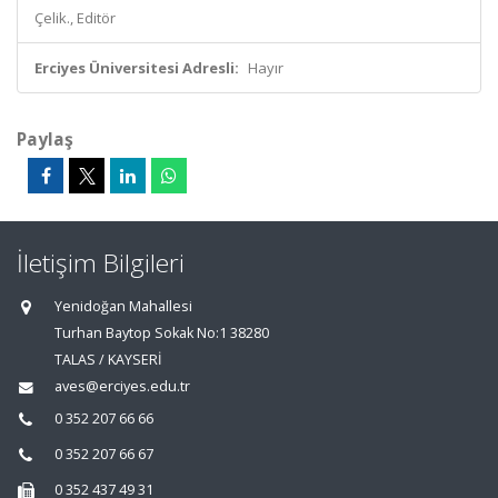
Çelik., Editör
Erciyes Üniversitesi Adresli:
Hayır
Paylaş
İletişim Bilgileri
Yenidoğan Mahallesi
Turhan Baytop Sokak No:1 38280
TALAS / KAYSERİ
aves@erciyes.edu.tr
0 352 207 66 66
0 352 207 66 67
0 352 437 49 31