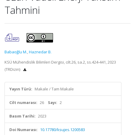
Tahmini
Babaoğlu M.
,
Haznedar B.
KSÜ Mühendislik Bilimleri Dergisi, cilt.26, sa.2, ss.424-441, 2023
(TRDizin)
Yayın Türü:
Makale / Tam Makale
Cilt numarası:
26
Sayı:
2
Basım Tarihi:
2023
Doi Numarası:
10.17780/ksujes.1200583