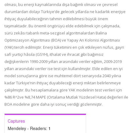
olması, bu enerji kaynaklarında dışa bağımlı olması ve çevresel
durumlardan dolayı Türkiye’de gelecek yıllarda ne kadarlık enerjiye
ihtiyaç duyulabileceğinin tahmin edilebilmesi büyük önem
taşımaktadır. Bu önemli öngörüyü elde edebilmek için çalışmada,
sürü zekâsı tabanlı meta-sezgisel algoritmalardan Balina
Optimizasyon Algoritması (BOA) ve Yapay Arı Kolonisi Algoritması
(YAK) tercih edilmiştir. Enerji tüketimini en çok etkileyen nüfus, gayri
safi yurtiçi hâsıla (GSYH), ithalat ve ihracat gibi bağımsız
değişkenlerin 1990-2009 yılları arasındaki veriler eğitim, 2009-2019
yılları arasındaki veriler ise test için kullanılmıştır. Elde edilen en iyi
model sonuçlarına göre ise muhtemel dört senaryoda 2040 yılına
kadar Türkiye’nin ihtiyaç duyabileceği enerji miktarı belirlenmeye
çalışılmıştır. Bu hesaplamalara göre YAK modelinin test verileri için
%86 R^2ve %8,74 MAPE (Ortalama Mutlak Yüzdesel Hata) değerleri ile
BOA modeline göre daha iyi sonuç verdiği gözlenmiştir.
Captures
Mendeley - Readers:
1