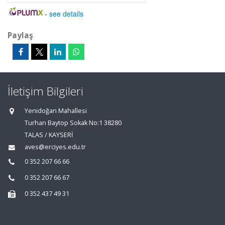
-
see details
Paylaş
İletişim Bilgileri
Yenidoğan Mahallesi
Turhan Baytop Sokak No:1 38280
TALAS / KAYSERİ
aves@erciyes.edu.tr
0 352 207 66 66
0 352 207 66 67
0 352 437 49 31