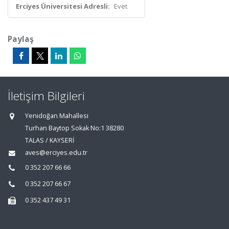
Erciyes Üniversitesi Adresli:
Evet
Paylaş
İletişim Bilgileri
Yenidoğan Mahallesi
Turhan Baytop Sokak No:1 38280
TALAS / KAYSERİ
aves@erciyes.edu.tr
0 352 207 66 66
0 352 207 66 67
0 352 437 49 31