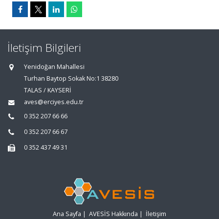
İletişim Bilgileri
Yenidoğan Mahallesi
Turhan Baytop Sokak No:1 38280
TALAS / KAYSERİ
aves@erciyes.edu.tr
0 352 207 66 66
0 352 207 66 67
0 352 437 49 31
Ana Sayfa
|
AVESİS Hakkında
|
İletişim