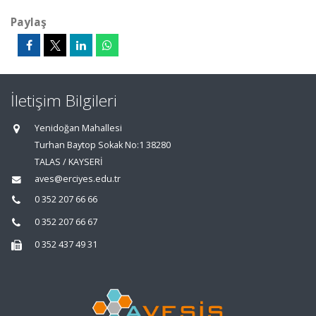
Paylaş
İletişim Bilgileri
Yenidoğan Mahallesi
Turhan Baytop Sokak No:1 38280
TALAS / KAYSERİ
aves@erciyes.edu.tr
0 352 207 66 66
0 352 207 66 67
0 352 437 49 31