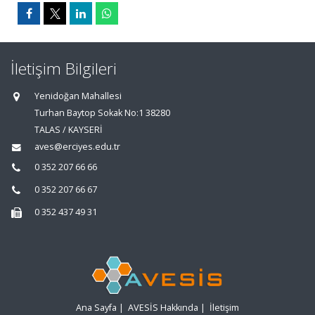
İletişim Bilgileri
Yenidoğan Mahallesi
Turhan Baytop Sokak No:1 38280
TALAS / KAYSERİ
aves@erciyes.edu.tr
0 352 207 66 66
0 352 207 66 67
0 352 437 49 31
Ana Sayfa
|
AVESİS Hakkında
|
İletişim