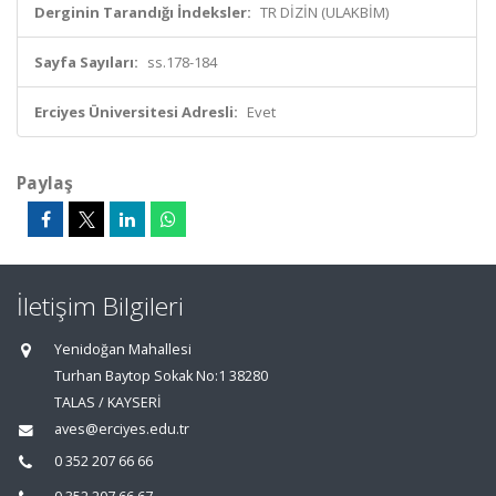
Derginin Tarandığı İndeksler:
TR DİZİN (ULAKBİM)
Sayfa Sayıları:
ss.178-184
Erciyes Üniversitesi Adresli:
Evet
Paylaş
İletişim Bilgileri
Yenidoğan Mahallesi
Turhan Baytop Sokak No:1 38280
TALAS / KAYSERİ
aves@erciyes.edu.tr
0 352 207 66 66