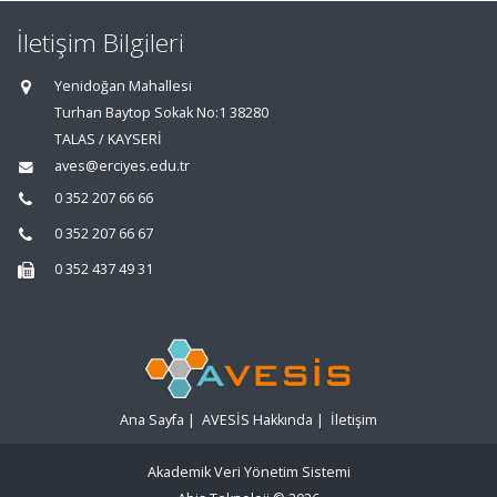
İletişim Bilgileri
Yenidoğan Mahallesi
Turhan Baytop Sokak No:1 38280
TALAS / KAYSERİ
aves@erciyes.edu.tr
0 352 207 66 66
0 352 207 66 67
0 352 437 49 31
Ana Sayfa
|
AVESİS Hakkında
|
İletişim
Akademik Veri Yönetim Sistemi