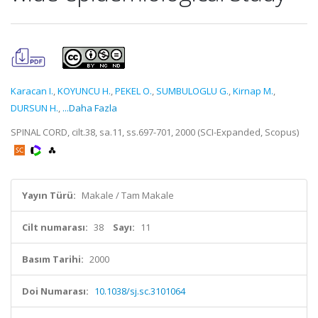
Karacan I.
,
KOYUNCU H.
,
PEKEL O.
,
SUMBULOGLU G.
,
Kirnap M.
,
DURSUN H.
,
...Daha Fazla
SPINAL CORD, cilt.38, sa.11, ss.697-701, 2000 (SCI-Expanded, Scopus)
Yayın Türü:
Makale / Tam Makale
Cilt numarası:
38
Sayı:
11
Basım Tarihi:
2000
Doi Numarası:
10.1038/sj.sc.3101064