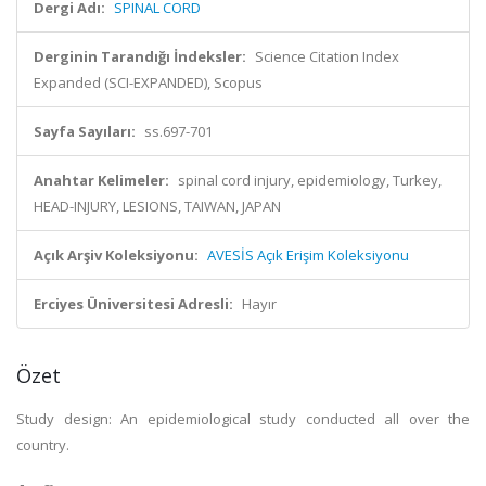
Dergi Adı:
SPINAL CORD
Derginin Tarandığı İndeksler:
Science Citation Index
Expanded (SCI-EXPANDED), Scopus
Sayfa Sayıları:
ss.697-701
Anahtar Kelimeler:
spinal cord injury, epidemiology, Turkey,
HEAD-INJURY, LESIONS, TAIWAN, JAPAN
Açık Arşiv Koleksiyonu:
AVESİS Açık Erişim Koleksiyonu
Erciyes Üniversitesi Adresli:
Hayır
Özet
Study design: An epidemiological study conducted all over the
country.