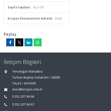
Sayfa Sayıları:
ss.1-10
Erciyes Üniversitesi Adresli:
Evet
Paylaş
İletişim Bilgileri
Yenidoğan Mahallesi
Turhan Baytop Sokak No:1 38280
TALAS / KAYSERİ
aves@erciyes.edu.tr
0 352 207 66 66
0 352 207 66 67