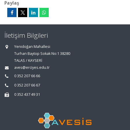
Paylaş
İletişim Bilgileri
Yenidoğan Mahallesi
Turhan Baytop Sokak No:1 38280
TALAS / KAYSERİ
aves@erciyes.edu.tr
0 352 207 66 66
0 352 207 66 67
0 352 437 49 31