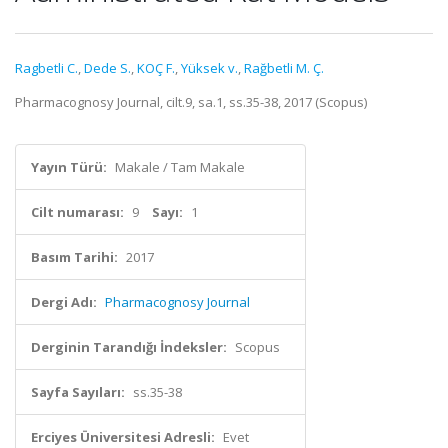
Ragbetli C.
,
Dede S.
,
KOÇ F.
,
Yüksek v.
,
Rağbetli M. Ç.
Pharmacognosy Journal, cilt.9, sa.1, ss.35-38, 2017 (Scopus)
Yayın Türü:
Makale / Tam Makale
Cilt numarası:
9
Sayı:
1
Basım Tarihi:
2017
Dergi Adı:
Pharmacognosy Journal
Derginin Tarandığı İndeksler:
Scopus
Sayfa Sayıları:
ss.35-38
Erciyes Üniversitesi Adresli:
Evet