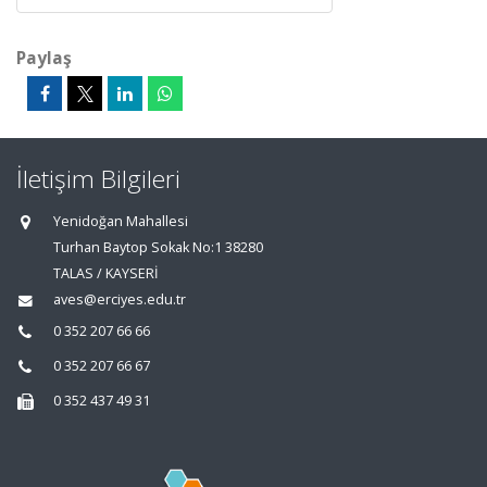
Paylaş
İletişim Bilgileri
Yenidoğan Mahallesi
Turhan Baytop Sokak No:1 38280
TALAS / KAYSERİ
aves@erciyes.edu.tr
0 352 207 66 66
0 352 207 66 67
0 352 437 49 31