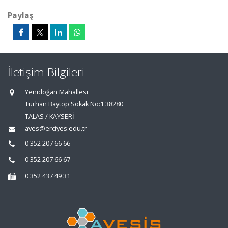
Paylaş
İletişim Bilgileri
Yenidoğan Mahallesi
Turhan Baytop Sokak No:1 38280
TALAS / KAYSERİ
aves@erciyes.edu.tr
0 352 207 66 66
0 352 207 66 67
0 352 437 49 31