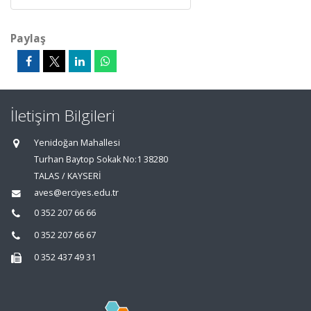
Paylaş
İletişim Bilgileri
Yenidoğan Mahallesi
Turhan Baytop Sokak No:1 38280
TALAS / KAYSERİ
aves@erciyes.edu.tr
0 352 207 66 66
0 352 207 66 67
0 352 437 49 31