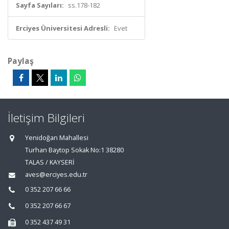
Sayfa Sayıları:
ss.178-182
Erciyes Üniversitesi Adresli:
Evet
Paylaş
İletişim Bilgileri
Yenidoğan Mahallesi
Turhan Baytop Sokak No:1 38280
TALAS / KAYSERİ
aves@erciyes.edu.tr
0 352 207 66 66
0 352 207 66 67
0 352 437 49 31