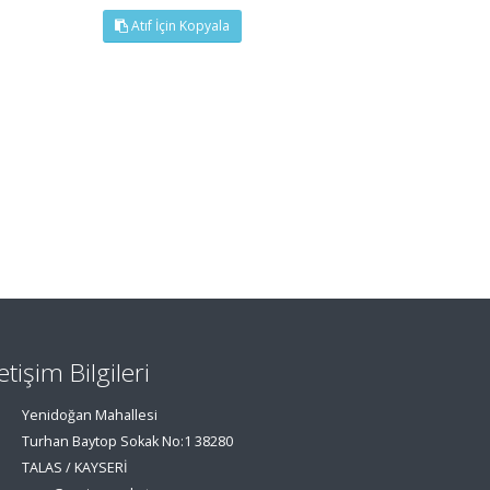
Atıf İçin Kopyala
letişim Bilgileri
Yenidoğan Mahallesi
Turhan Baytop Sokak No:1 38280
TALAS / KAYSERİ