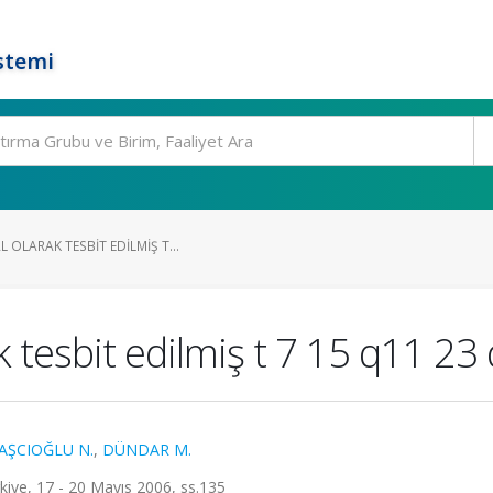
stemi
 OLARAK TESBIT EDILMIŞ T...
k tesbit edilmiş t 7 15 q11 23
AŞCIOĞLU N.
,
DÜNDAR M.
rkiye, 17 - 20 Mayıs 2006, ss.135