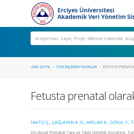
Erciyes Üniversitesi
Akademik Veri Yönetim Si
Ara
ANA SAYFA
SON EKLENEN YAYINLAR
FETUSTA PRENATAL
Fetusta prenatal olara
SAATÇİ Ç.
,
ÇAĞLAYAN A. O.
,
ARSLAN K.
,
ÖZKUL Y.
,
T
VII.Ulusal Prenatal Tanı ve Tıbbi Genetik Kongresi, Tü