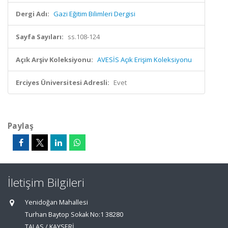
Dergi Adı:
Gazi Eğitim Bilimleri Dergisi
Sayfa Sayıları:
ss.108-124
Açık Arşiv Koleksiyonu:
AVESİS Açık Erişim Koleksiyonu
Erciyes Üniversitesi Adresli:
Evet
Paylaş
İletişim Bilgileri
Yenidoğan Mahallesi
Turhan Baytop Sokak No:1 38280
TALAS / KAYSERİ