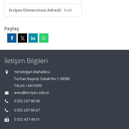
Erciyes Üniversitesi Adresli:
Evet
Paylaş
İletişim Bilgileri
Yenidoğan Mahallesi
Turhan Baytop Sokak No:1 38280
TALAS / KAYSERİ
aves@erciyes.edu.tr
0 352 207 66 66
0 352 207 66 67
0 352 437 49 31