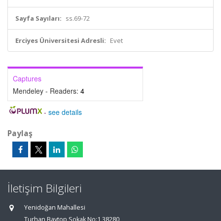
Sayfa Sayıları:
ss.69-72
Erciyes Üniversitesi Adresli:
Evet
Captures
Mendeley - Readers:
4
-
see details
Paylaş
İletişim Bilgileri
Yenidoğan Mahallesi
Turhan Baytop Sokak No:1 38280