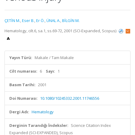
ÇETİN M.
,
Eser B.
,
Er Ö.
,
ÜNAL A.
,
BİLGİN M.
Hematology, cilt.6, sa.1, ss.69-72, 2001 (SCI-Expanded, Scopus)
Yayın Türü:
Makale / Tam Makale
Cilt numarası:
6
Sayı:
1
Basım Tarihi:
2001
Doi Numarası:
10.1080/10245332.2001.11746556
Dergi Adı:
Hematology
Derginin Tarandığı İndeksler:
Science Citation Index
Expanded (SCI-EXPANDED), Scopus