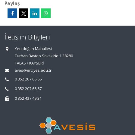
Paylaş
İletişim Bilgileri
Yenidoğan Mahallesi
Turhan Baytop Sokak No:1 38280
TALAS / KAYSERİ
aves@erciyes.edu.tr
0 352 207 66 66
0 352 207 66 67
0 352 437 49 31