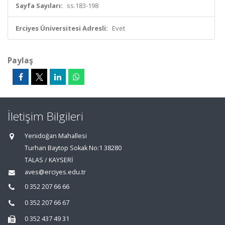
Sayfa Sayıları:
ss.183-198
Erciyes Üniversitesi Adresli:
Evet
Paylaş
İletişim Bilgileri
Yenidoğan Mahallesi
Turhan Baytop Sokak No:1 38280
TALAS / KAYSERİ
aves@erciyes.edu.tr
0 352 207 66 66
0 352 207 66 67
0 352 437 49 31