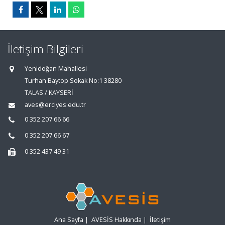
İletişim Bilgileri
Yenidoğan Mahallesi
Turhan Baytop Sokak No:1 38280
TALAS / KAYSERİ
aves@erciyes.edu.tr
0 352 207 66 66
0 352 207 66 67
0 352 437 49 31
Ana Sayfa
|
AVESİS Hakkında
|
İletişim